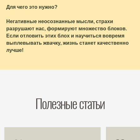
Для чего это нужно?
Негативные неосознанные мысли, страхи
разрушают нас, формируют множество блоков.
Если отловить этих блох и научиться вовремя
выплевывать жвачку, жизнь станет качественно
лучше!
01
02
Привычки: как завес
новые и где взять
Как найти контакт
мотивацию
с собой и узнать себя