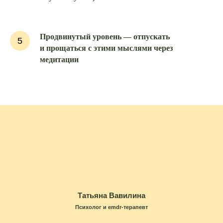
Полезные статьи
Продвинутый уровень — отпускать
5
и прощаться с этими мыслями через
медитации
02
01
Привычки: как завести
новые и где взять
Как найти контакт
мотивацию
с собой и узнать себя
Татьяна Вавилина
Психолог и emdr-терапевт