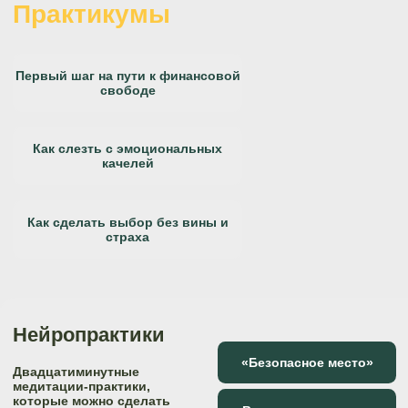
Как сделать выбор без вины и
страха
Нейропрактики
«Безопасное место»
Двадцатиминутные
медитации-практики,
которые можно сделать
«Возврат в ресурсное
не вставая с дивана.
состояние»
А эффект будет!
Бесплатные
психологические
тесты
Иногда хочется узнать
о себе чуть больше
и посмотреть на себя
Хочу пройти тесты
с другой стороны.