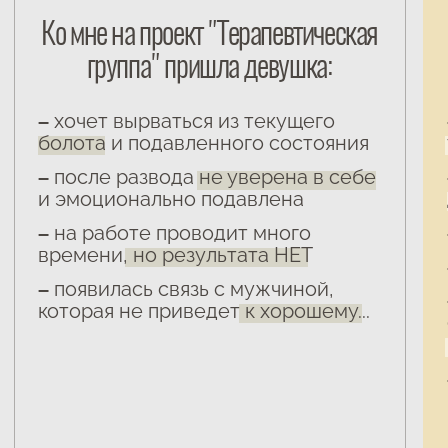
не справляюсь, не получится,
Построение здо
я слабая, меня осудят и будут
отношений с му
критиковать. Хочется
и самореализаци
спрятаться и ничего не делать
Не устраивает 
с текущим бизн
в формате длит
Спасибо вам за практику! Она
волшебная, очень мягко
После наших сес
и аккуратно она будто
открытий о себе 
сфокусировала тебя на твоей
возможностях! Я 
силе, а не на страхах, они вообще
что некоторые с
покинули голову, я сразу записала
(с бывшими мол
в заметках, поделюсь с вами:
или в принципе к
Я все могу…
незначимые вещи
меня существе
читать весь отзыв
читать весь отзы